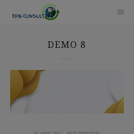
DEMO 8
/
23. APRIL 2025
BY
IT-SUPPORT01