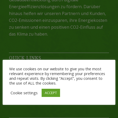
Energieeffizienzlösungen zu fördern. Darüber
hinaus helfen wir unseren Partnern und Kunden,
CO2-Emissionen einzusparen, ihre Energiekosten
zu senken und einen positiven CO2-Einfluss auf
das Klima zu haben.
QUICK LINKS
We use cookies on our website to give you the most
Imprint
relevant experience by remembering your preferences
and repeat visits. By clicking “Accept”, you consent to
Terms & Conditions
the use of ALL the cookies.
Privacy Policy
Cookie settings
ACCEPT