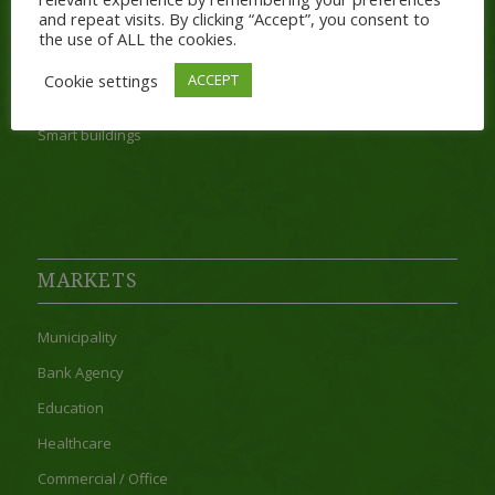
and repeat visits. By clicking “Accept”, you consent to
Energy Audit
the use of ALL the cookies.
Energy Sustainability
Cookie settings
ACCEPT
Internet of Things
Smart buildings
MARKETS
Municipality
Bank Agency
Education
Healthcare
Commercial / Office