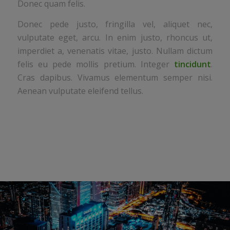
Donec quam felis.
Donec pede justo, fringilla vel, aliquet nec,
vulputate eget, arcu. In enim justo, rhoncus ut,
imperdiet a, venenatis vitae, justo. Nullam dictum
felis eu pede mollis pretium. Integer
tincidunt
.
Cras dapibus. Vivamus elementum semper nisi.
Aenean vulputate eleifend tellus.