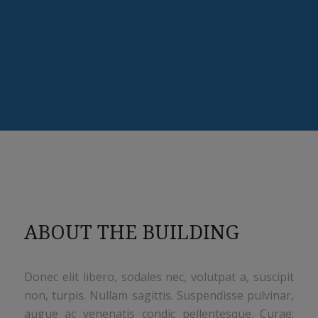
ABOUT THE BUILDING
Donec elit libero, sodales nec, volutpat a, suscipit
non, turpis. Nullam sagittis. Suspendisse pulvinar,
augue ac venenatis condic pellentesque. Curae;