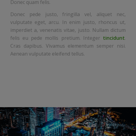
Donec quam felis.
Donec pede justo, fringilla vel, aliquet nec,
vulputate eget, arcu. In enim justo, rhoncus ut,
imperdiet a, venenatis vitae, justo. Nullam dictum
felis eu pede mollis pretium. Integer
tincidunt
.
Cras dapibus. Vivamus elementum semper nisi.
Aenean vulputate eleifend tellus.