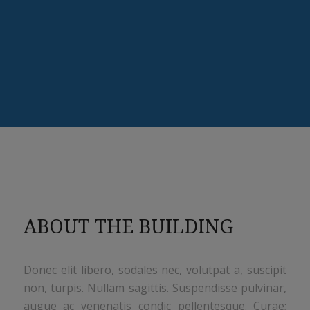
ABOUT THE BUILDING
Donec elit libero, sodales nec, volutpat a, suscipit
non, turpis. Nullam sagittis. Suspendisse pulvinar,
augue ac venenatis condic pellentesque. Curae;