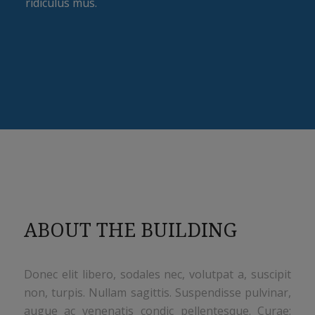
ridiculus mus.
ABOUT THE BUILDING
Donec elit libero, sodales nec, volutpat a, suscipit
non, turpis. Nullam sagittis. Suspendisse pulvinar,
augue ac venenatis condic pellentesque. Curae;