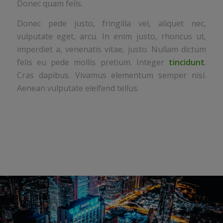
Donec quam felis.
Donec pede justo, fringilla vel, aliquet nec,
vulputate eget, arcu. In enim justo, rhoncus ut,
imperdiet a, venenatis vitae, justo. Nullam dictum
felis eu pede mollis pretium. Integer
tincidunt
.
Cras dapibus. Vivamus elementum semper nisi.
Aenean vulputate eleifend tellus.