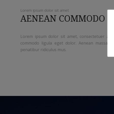
Lorem ipsum dolor sit amet
AENEAN COMMODO L
Lorem ipsum dolor sit amet, consectetuer adipi
commodo ligula eget dolor. Aenean massa. C
penatibur ridiculus mus.