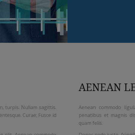
AENEAN LE
n, turpis. Nullam sagittis.
Aenean commodo ligula
entesque. Curae; Fusce id
penatibus et magnis di
quam felis.
ng elit. Aenean commodo
Donec pede justo, fringill