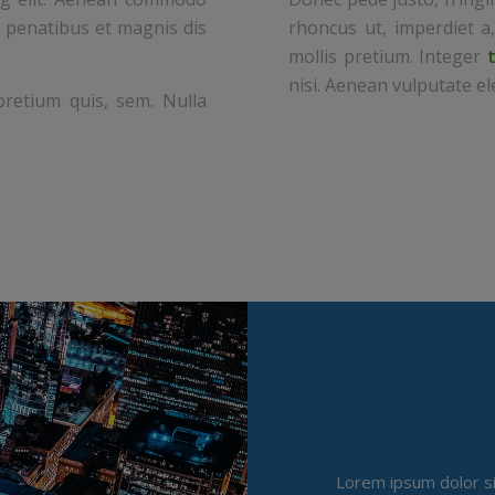
 penatibus et magnis dis
rhoncus ut, imperdiet a,
mollis pretium. Integer
nisi. Aenean vulputate ele
retium quis, sem. Nulla
Lorem ipsum dolor s