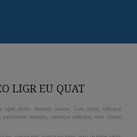
O LIGR EU QUAT
 eget dolor. Aenean massa. Cum sociis natoque
s parturient montes, nascetur ridiculus mus. Donec
a vel, aliquet nec, vulputate eget, arcu. In enim justo,