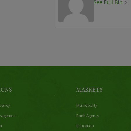
See Full Bio
IONS
MARKETS
ciency
Municipality
nagement
Bank Agency
it
Education