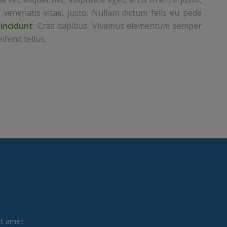
 venenatis vitae, justo. Nullam dictum felis eu pede
tincidunt
. Cras dapibus. Vivamus elementum semper
ifend tellus.
it amet