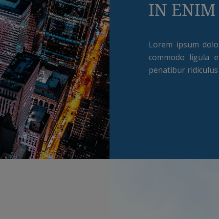
IN ENIM
Lorem ipsum dolor 
commodo ligula e
penatibur ridiculus