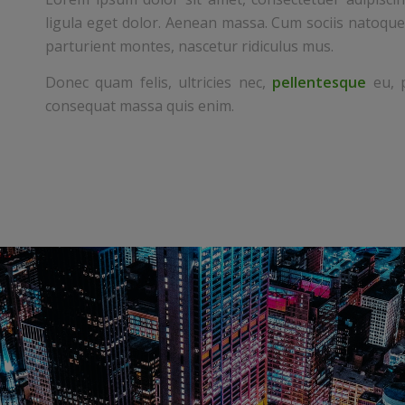
ligula eget dolor. Aenean massa. Cum sociis natoque
parturient montes, nascetur ridiculus mus.
Donec quam felis, ultricies nec,
pellentesque
eu, p
consequat massa quis enim.