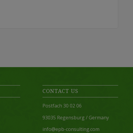
CONTACT US
Postfach 30 02 06
93035 Regensburg / Germany
info@epb-consulting.com