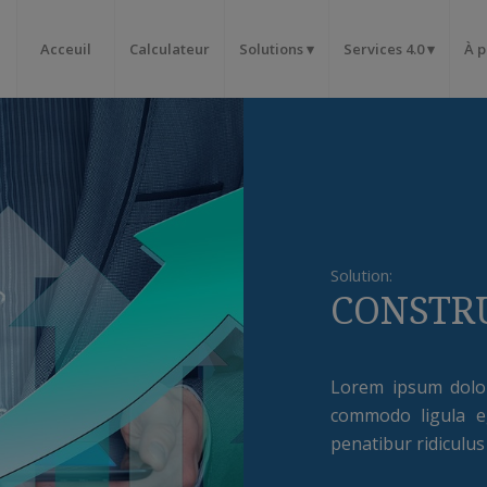
Acceuil
Calculateur
Solutions
Services 4.0
À 
Solution:
CONSTR
Lorem ipsum dolor 
commodo ligula e
penatibur ridiculus