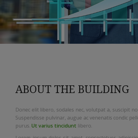
ABOUT THE BUILDING
Donec elit libero, sodales nec, volutpat a, suscipit no
Suspendisse pulvinar, augue ac venenatis condic pell
purus.
Ut varius tincidunt
libero.
Lorem ipsum dolor sit amet, consectetuer adipisci