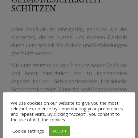
SCHÜTZEN
Jedes Gebäude ist einzigartig, genauso wie die
Menschen, die es nutzen und müssen Deshalb
durch unterschiedliche Risiken und Gefährdungen
geschützt werden.
Wir unterstützen bei der Planung neuer Gebäude
und berät hinsichtlich der zu beachtenden
Aspekte bei der Gebäudesicherheit. Individuelle
Sicherheitskonzept, Wünsche und Gegebenheiten
werden dabei genauso berücksichtigt.
We use cookies on our website to give you the most
relevant experience by remembering your preferences
Mit dem Gebäudesystem können Systemlösungen
and repeat visits. By clicking “Accept”, you consent to
der Tür-, Fenster- und Sicherheitstechnik von
the use of ALL the cookies.
EPB-CONSULTING in die Gebäudesicherheit und -
Cookie settings
ACCEPT
kontrolle integriert werden.