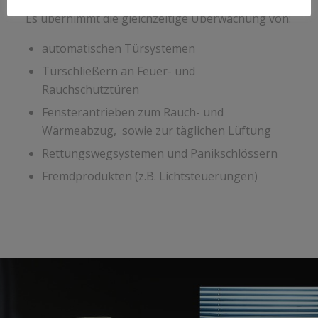
Es übernimmt die gleichzeitige Überwachung von:
automatischen Türsystemen
Türschließern an Feuer- und
Rauchschutztüren
Fensterantrieben zum Rauch- und
Wärmeabzug, sowie zur täglichen Lüftung
Rettungswegsystemen und Panikschlössern
Fremdprodukten (z.B. Lichtsteuerungen)