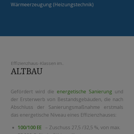
Wärmeerzeugung (Heizungstechnik)
Effizienzhaus-Klassen im..
ALTBAU
Gefördert wird die
energetische Sanierung
und
der Ersterwerb von Bestandsgebäuden, die nach
Abschluss der Sanierungsmaßnahme erstmals
das energetische Niveau eines Effizienzhauses:
100/100 EE
– Zuschuss 27,5 /32,5 %, von max.