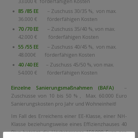
33
.000 €
förder­fähigen Kosten
85 /85 EE
– Zuschuss 30/35 %, von max.
36
.000 €
förder­fähigen Kosten
70 /70 EE
– Zuschuss 35/40 %, von max.
42.0
00 €
förder­fähigen Kosten
55 /55 EE
– Zuschuss 40/45 %, von max.
48
.000€
förder­fähigen Kosten
40 /40 EE
– Zuschuss 45/50 %, von max.
54
.000 €
förder­fähigen Kosten
Einzelne Sanierungsmaßnahmen (BAFA)
–
Zuschüsse von 10 bis 50 % , Max. 60.000 Euro
Sanierungskosten pro Jahr und Wohneinheit!
Im Fall des Erreichens einer EE-Klasse, einer NH-
Klasse beziehungsweise eines Effizienzhauses 40
Plus beträgt die Höchstgrenze 150.000 Euro pro