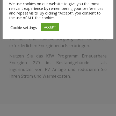
Wohneinheit.
We use cookies on our website to give you the most
relevant experience by remembering your preferences
Eine „Effizienzhaus EE“-Klasse
kann
beim Neubau
and repeat visits. By clicking “Accept”, you consent to
the use of ALL the cookies.
als auch bei einer Altbausanierung
erreicht
werden, wenn erneuerbare Energien einen
Cookie settings
ACCEPT
Anteil
von mindestens 55 Prozent
des für die
Wärme- und Kälteversorgung des Gebäudes
erforderlichen Energiebedarfs erbringen.
Nutzen Sie das KfW Programm Erneuerbare
Energien 270 im Bestandgebäude als
Eigennutzer von PV Anlage und reduzieren Sie
Ihren Strom und Wärmekosten.