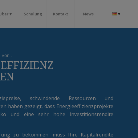
Über
Schulung
Kontakt
News
von ..
EFFIZIENZ
TEN
giepreise, schwindende Ressourcen und
n haben gezeigt, dass Energieeffizienzprojekte
iko und eine sehr hohe Investitionsrendite
rung zu bekommen, muss Ihre Kapitalrendite