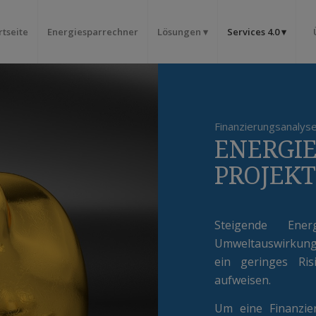
rtseite
Energiesparrechner
Lösungen
Services 4.0
Finanzierungsanalyse 
ENERGIE
PROJEK
Steigende Ener
Umweltauswirkunge
ein geringes Ris
aufweisen.
Um eine Finanzie