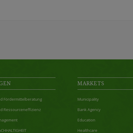
GEN
MARKETS
nd Fördermittelberatung
Municipality
nd Ressourceneffizienz
Bank Agency
nagement
Education
ACHHALTIGHEIT
Healthcare